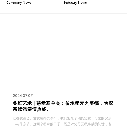
Company News
Industry News
2024-07-07
鲁班艺术 | 慈孝基金会：传承孝爱之美德，为双
亲续添亲情热线。
在春意盎然、爱意绵绵的季节，我们迎来了颂扬父爱、母爱的父亲
节与母亲节。这两个特殊的日子，既是对父母无私奉献的礼赞，也