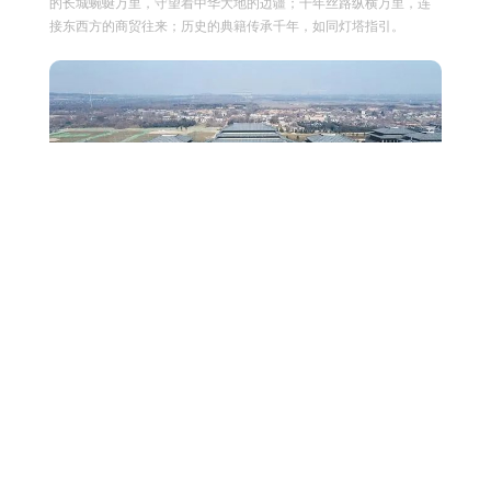
的长城蜿蜒万里，守望着中华大地的边疆；千年丝路纵横万里，连
接东西方的商贸往来；历史的典籍传承千年，如同灯塔指引。